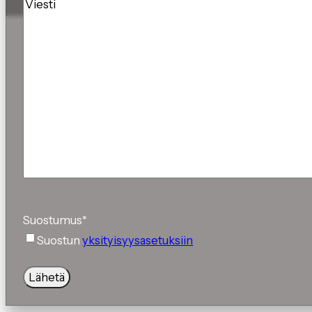
Viesti
Suostumus
*
Suostun
yksityisyysasetuksiin