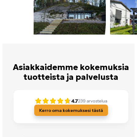
Asiakkaidemme kokemuksia
tuotteista ja palvelusta
4.7
239
arvostelua
Kerro oma kokemuksesi tästä