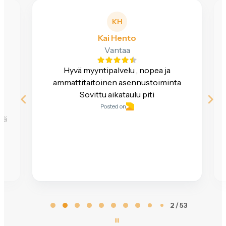
KH
Kai Hento
Vantaa
Hyvä myyntipalvelu , nopea ja
e
ammattitaitoinen asennustoiminta
Sovittu aikataulu piti
Posted on
ttä
Page
2 / 53
2
of