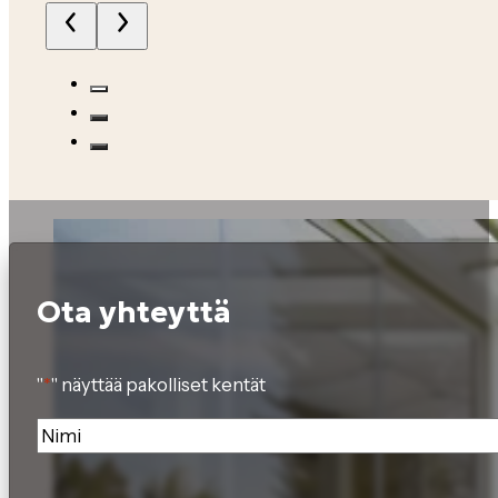
Ota yhteyttä
"
*
" näyttää pakolliset kentät
Nimi
*