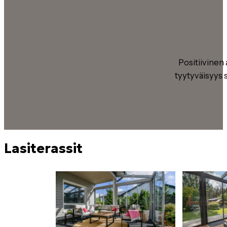
Positiivinen
tyytyväisyys 
Lasiterassit