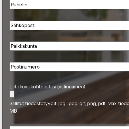
Puhelin
*
Sähköposti
*
Paikkakunta
*
Postinumero
*
Liitä kuva kohteestasi (valinnainen)
Sallitut tiedostotyypit: jpg, jpeg, gif, png, pdf, Max. tie
MB.