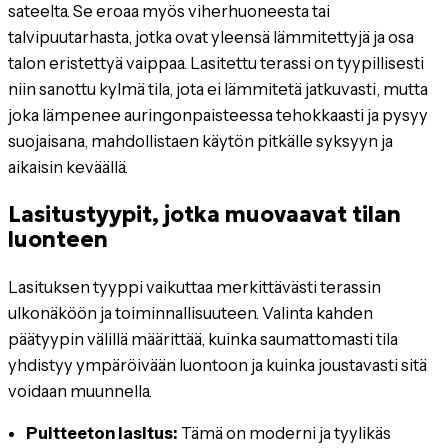
sateelta. Se eroaa myös viherhuoneesta tai
talvipuutarhasta, jotka ovat yleensä lämmitettyjä ja osa
talon eristettyä vaippaa. Lasitettu terassi on tyypillisesti
niin sanottu kylmä tila, jota ei lämmitetä jatkuvasti, mutta
joka lämpenee auringonpaisteessa tehokkaasti ja pysyy
suojaisana, mahdollistaen käytön pitkälle syksyyn ja
aikaisin keväällä.
Lasitustyypit, jotka muovaavat tilan
luonteen
Lasituksen tyyppi vaikuttaa merkittävästi terassin
ulkonäköön ja toiminnallisuuteen. Valinta kahden
päätyypin välillä määrittää, kuinka saumattomasti tila
yhdistyy ympäröivään luontoon ja kuinka joustavasti sitä
voidaan muunnella.
Puitteeton lasitus:
Tämä on moderni ja tyylikäs