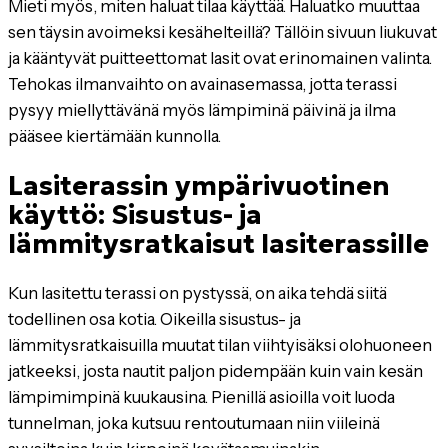
Mieti myös, miten haluat tilaa käyttää. Haluatko muuttaa
sen täysin avoimeksi kesähelteillä? Tällöin sivuun liukuvat
ja kääntyvät puitteettomat lasit ovat erinomainen valinta.
Tehokas ilmanvaihto on avainasemassa, jotta terassi
pysyy miellyttävänä myös lämpiminä päivinä ja ilma
pääsee kiertämään kunnolla.
Lasiterassin ympärivuotinen
käyttö: Sisustus- ja
lämmitysratkaisut lasiterassille
Kun lasitettu terassi on pystyssä, on aika tehdä siitä
todellinen osa kotia. Oikeilla sisustus- ja
lämmitysratkaisuilla muutat tilan viihtyisäksi olohuoneen
jatkeeksi, josta nautit paljon pidempään kuin vain kesän
lämpimimpinä kuukausina. Pienillä asioilla voit luoda
tunnelman, joka kutsuu rentoutumaan niin viileinä