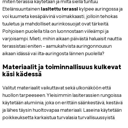
miten terassia käytetään ja miltä siellä tuntuu.
Etelänsuuntainen
lasitettu terassi
kylpee auringossa ja
voi kuumeta kesäpäivinä voimakkaasti, jolloin tehokas
tuuletus ja mahdolliset aurinkosuojat ovat tärkeitä.
Pohjoisen puolella tila on luonnostaan viileämpi ja
varjoisampi. Mieti, mihin aikaan päivästä haluaisit nauttia
terassistasi eniten – aamukahvista auringonnousun
aikaan idässä vai ilta-auringosta lännen puolella?
Materiaalit ja toiminnallisuus kulkevat
käsi kädessä
Valitut materiaalit vaikuttavat sekä ulkonäköön että
huollon tarpeeseen. Yleisimmin lasiterassien rungoissa
käytetään alumiinia, joka on erittäin säänkestävä, kestävä
ja lähes täysin huoltovapaa materiaali. Laseina käytetään
poikkeuksetta karkaistua turvalasia turvallisuussyistä.