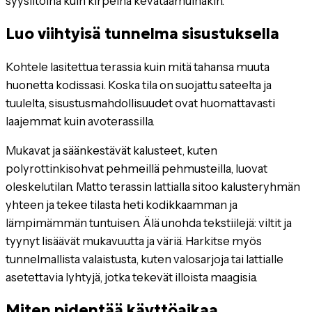
syysiltoina kuin kirpeinä kevätaamuinakin.
Luo viihtyisä tunnelma sisustuksella
Kohtele lasitettua terassia kuin mitä tahansa muuta
huonetta kodissasi. Koska tila on suojattu sateelta ja
tuulelta, sisustusmahdollisuudet ovat huomattavasti
laajemmat kuin avoterassilla.
Mukavat ja säänkestävät kalusteet, kuten
polyrottinkisohvat pehmeillä pehmusteilla, luovat
oleskelutilan. Matto terassin lattialla sitoo kalusteryhmän
yhteen ja tekee tilasta heti kodikkaamman ja
lämpimämmän tuntuisen. Älä unohda tekstiilejä: viltit ja
tyynyt lisäävät mukavuutta ja väriä. Harkitse myös
tunnelmallista valaistusta, kuten valosarjoja tai lattialle
asetettavia lyhtyjä, jotka tekevät illoista maagisia.
Miten pidentää käyttöaikaa