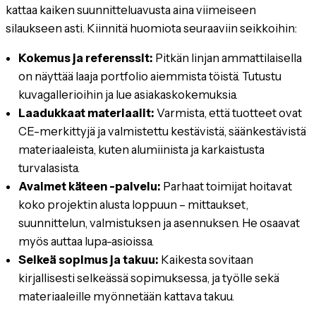
kattaa kaiken suunnitteluavusta aina viimeiseen
silaukseen asti. Kiinnitä huomiota seuraaviin seikkoihin:
Kokemus ja referenssit:
Pitkän linjan ammattilaisella
on näyttää laaja portfolio aiemmista töistä. Tutustu
kuvagallerioihin ja lue asiakaskokemuksia.
Laadukkaat materiaalit:
Varmista, että tuotteet ovat
CE-merkittyjä ja valmistettu kestävistä, säänkestävistä
materiaaleista, kuten alumiinista ja karkaistusta
turvalasista.
Avaimet käteen -palvelu:
Parhaat toimijat hoitavat
koko projektin alusta loppuun – mittaukset,
suunnittelun, valmistuksen ja asennuksen. He osaavat
myös auttaa lupa-asioissa.
Selkeä sopimus ja takuu:
Kaikesta sovitaan
kirjallisesti selkeässä sopimuksessa, ja työlle sekä
materiaaleille myönnetään kattava takuu.