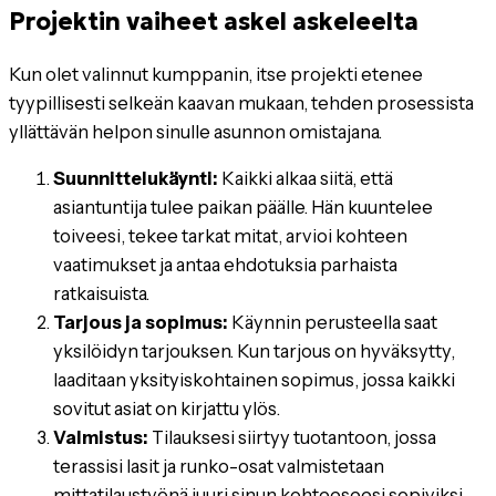
Projektin vaiheet askel askeleelta
Kun olet valinnut kumppanin, itse projekti etenee
tyypillisesti selkeän kaavan mukaan, tehden prosessista
yllättävän helpon sinulle asunnon omistajana.
Suunnittelukäynti:
Kaikki alkaa siitä, että
asiantuntija tulee paikan päälle. Hän kuuntelee
toiveesi, tekee tarkat mitat, arvioi kohteen
vaatimukset ja antaa ehdotuksia parhaista
ratkaisuista.
Tarjous ja sopimus:
Käynnin perusteella saat
yksilöidyn tarjouksen. Kun tarjous on hyväksytty,
laaditaan yksityiskohtainen sopimus, jossa kaikki
sovitut asiat on kirjattu ylös.
Valmistus:
Tilauksesi siirtyy tuotantoon, jossa
terassisi lasit ja runko-osat valmistetaan
mittatilaustyönä juuri sinun kohteeseesi sopiviksi.