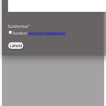
Suostumus
*
Suostun
yksityisyysasetuksiin
Lähetä