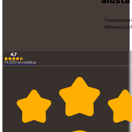
Toteutamme la
Hämeessä ja P
4,7
Yli 200 arvostelua