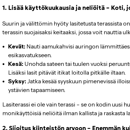
1. Lisää käyttökuukausia ja neliöitä – Koti
Suurin ja välittömin hyöty lasitetusta terassista
terassin suojaisaksi keitaaksi, jossa voit nauttia
Kevät:
Nauti aamukahvisi auringon lämmittäessä l
esikasvatukseen.
Kesä:
Unohda sateen tai tuulen vuoksi peruuntune
Lisäksi lasit pitävät itikat loitolla pitkälle iltaan.
Syksy:
Jatka kesää syyskuun pimenevissä illoissa
ystävien tapaamiseen.
Lasiterassi ei ole vain terassi – se on kodin uusi 
monikäyttöisiä neliöitä ilman kallista ja raskasta
2. Sijoitus kiinteistön arvoon – Enemmän ku