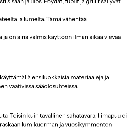
 sisään ja ulos. Pöydät, tuolit ja grillit säilyvät
 sateelta ja lumelta. Tämä vähentää
na ja on aina valmis käyttöön ilman aikaa vievää
käyttämällä ensiluokkaisia materiaaleja ja
men vaativissa sääolosuhteissa.
. Toisin kuin tavallinen sahatavara, liimapuu ei
ävät raskaan lumikuorman ja vuosikymmenten