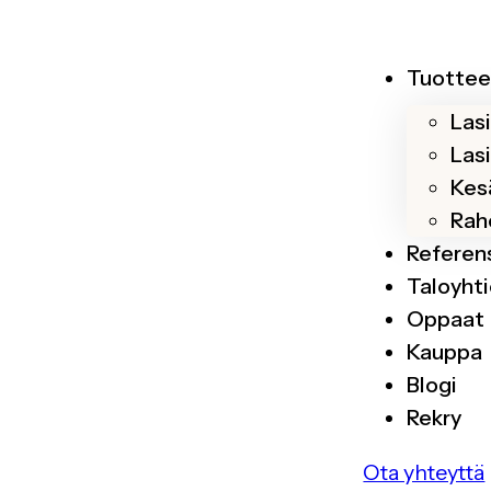
Tuottee
Las
Las
Kesä
Rah
Referen
Taloyhti
Oppaat
Kauppa
Blogi
Rekry
Ota yhteyttä