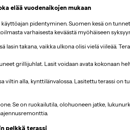
, joka elää vuodenaikojen mukaan
 on käyttöajan pidentyminen. Suomen kesä on tunnet
 ulkoilmasta varhaisesta keväästä myöhäiseen syksyy
asin takana, vaikka ulkona olisi vielä viileää. Tera
et grillijuhlat. Lasit voidaan avata kokonaan helte
 viltin alla, kynttilänvalossa. Lasitettu terassi on
huone. Se on ruokailutila, olohuoneen jatke, lukunurk
 laajennusremonttia.
in pelkkä terassi