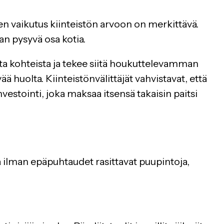
 vaikutus kiinteistön arvoon on merkittävä.
an pysyvä osa kotia.
ista kohteista ja tekee siitä houkuttelevamman
ää huolta. Kiinteistönvälittäjät vahvistavat, että
vestointi, joka maksaa itsensä takaisin paitsi
ja ilman epäpuhtaudet rasittavat puupintoja,