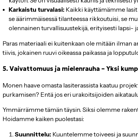
käytön. Se on visuaalisesti kaunis ja teknisesti y
Karkaistu turvalasi:
Kaikki käyttämämme lasit ov
se äärimmäisessä tilanteessa rikkoutuisi, se mur
olennainen turvallisuustekijä, erityisesti lapsi-
Paras materiaali ei kuitenkaan ole mitään ilman 
tiivis, jokainen ruuvi oikeassa paikassa ja lopputulo
5. Vaivattomuus ja mielenrauha – Yksi kump
Monen haave omasta lasiterassista kaatuu projek
purkamisen? Entä jos eri urakoitsijoiden aikataul
Ymmärrämme tämän täysin. Siksi olemme rakentane
Hoidamme kaiken puolestasi:
Suunnittelu:
Kuuntelemme toiveesi ja suunnit