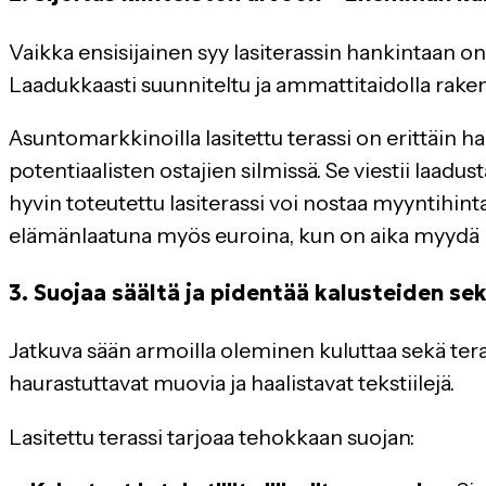
Vaikka ensisijainen syy lasiterassin hankintaan
Laadukkaasti suunniteltu ja ammattitaidolla rakenn
Asuntomarkkinoilla lasitettu terassi on erittäin h
potentiaalisten ostajien silmissä. Se viestii laadus
hyvin toteutettu lasiterassi voi nostaa myyntihint
elämänlaatuna myös euroina, kun on aika myydä k
3. Suojaa säältä ja pidentää kalusteiden se
Jatkuva sään armoilla oleminen kuluttaa sekä teras
haurastuttavat muovia ja haalistavat tekstiilejä.
Lasitettu terassi tarjoaa tehokkaan suojan: