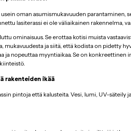
 on usein oman asumismukavuuden parantaminen, sen
ettu lasiterassi ei ole väliaikainen rakennelma, va
aluttu ominaisuus. Se erottaa kotisi muista vastaav
ta, mukavuudesta ja siitä, että kodista on pidetty hyv
aa ja nopeuttaa myyntiaikaa. Se on konkreettinen in
iinteistö.
kä rakenteiden ikää
sin pintoja että kalusteita. Vesi, lumi, UV-säteily 