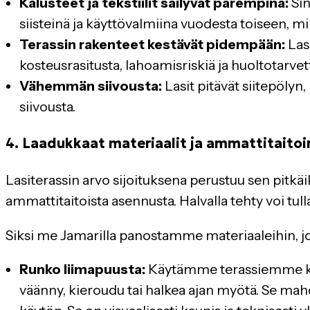
Kalusteet ja tekstiilit säilyvät parempina:
Sin
siisteinä ja käyttövalmiina vuodesta toiseen, mik
Terassin rakenteet kestävät pidempään:
Lasi
kosteusrasitusta, lahoamisriskiä ja huoltotarvet
Vähemmän siivousta:
Lasit pitävät siitepölyn
siivousta.
4. Laadukkaat materiaalit ja ammattitaito
Lasiterassin arvo sijoituksena perustuu sen pitkä
ammattitaitoista asennusta. Halvalla tehty voi tull
Siksi me Jamarilla panostamme materiaaleihin, j
Runko liimapuusta:
Käytämme terassiemme kanta
väänny, kieroudu tai halkea ajan myötä. Se mah