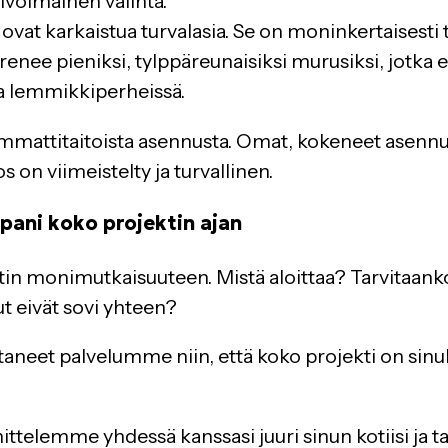
livoimainen valinta.
at karkaistua turvalasia. Se on moninkertaisesti ta
enee pieniksi, tylppäreunaisiksi murusiksi, jotka e
 ja lemmikkiperheissä.
ammattitaitoista asennusta. Omat, kokeneet asennu
s on viimeistelty ja turvallinen.
pani koko projektin ajan
tin monimutkaisuuteen. Mistä aloittaa? Tarvitaank
ut eivät sovi yhteen?
et palvelumme niin, että koko projekti on sinul
telemme yhdessä kanssasi juuri sinun kotiisi ja ta