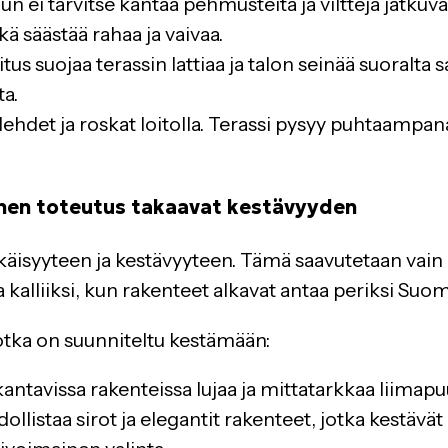
un ei tarvitse kantaa pehmusteita ja vilttejä jatkuvasti
ä säästää rahaa ja vaivaa.
tus suojaa terassin lattiaa ja talon seinää suoralta
ta.
, lehdet ja roskat loitolla. Terassi pysyy puhtaampa
inen toteutus takaavat kestävyyden
ikäisyyteen ja kestävyyteen. Tämä saavutetaan vain 
a kalliiksi, kun rakenteet alkavat antaa periksi Suo
otka on suunniteltu kestämään:
vissa rakenteissa lujaa ja mittatarkkaa liimapuuta
dollistaa sirot ja elegantit rakenteet, jotka kest