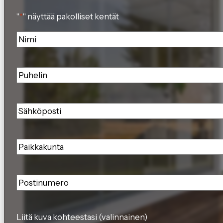
"
*
" näyttää pakolliset kentät
Nimi
*
Puhelin
*
Sähköposti
*
Paikkakunta
*
Postinumero
*
Liitä kuva kohteestasi (valinnainen)