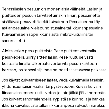
Terassilasien pesuun on monenlaisia välineitä. Lasien ja
puitteiden pesuun tarvitset ainakin liinan, pesuainetta
sisältävää pesuvettä sekä kuivaimen. Pesuaineena käy
astianpesuaine, yleispuhdistusaine tai ikkunanpesuaine.
Kuivaamiseen sopii ikkunalasta, mikrokuituliina tai
sanomalehti.
Aloita lasien pesu puitteista. Pese puitteet kostealla
pesuvedellä. Siirry sitten lasiin. Pese ruutu selvästi
kostealla liinalla. Ulkoruutu voi tarvita pesun kahteen
kertaan, jos terassi sijaitsee helposti saastuvassa paikassa.
Jos käytät kuivaamiseen lastaa, vedä kuivaimella tasaisin,
yhdensuuntaisin vaaka- tai pystyvedoin. Kuivaa kuivain
liinaan aina ennen uutta vetoa, jolloin jälkiä jää vähemmän.
Jos kuivaat sanomalehdellä, rypistä se kunnolla ja hankaa
ikkuna kuivaksi. Jätä tällöin ikkunanpesu selvästi märäksi,