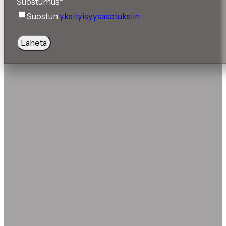
Suostumus
*
Suostun
yksityisyysasetuksiin
Lähetä