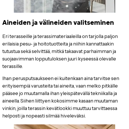
Aineiden ja välineiden valitseminen
Eri terasseille ja terassimateriaaleilla on tarjolla paljon
erilaisia pesu- ja hoitotuotteita ja niihin kannattaakin
tutustua sekä selvittää, mitkä takaavat parhaimman ja
suojaavimman lopputuloksen juuri kyseessä olevalle
terassille.
Ihan perusputsaukseen ei kuitenkaan aina tarvitse sen
erityisempiä varusteita tai aineita, vaan melko pitkälle
pääsee jo muutamalla ihan yleispätevällä tekniikalla ja
aineella. Siihen liittyen kokosimme kasaan muutaman
vinkin, joilla terassin kevätlookki muuttuu tarvittaessa
helposti ja nopeasti silmää hiveleväksi.