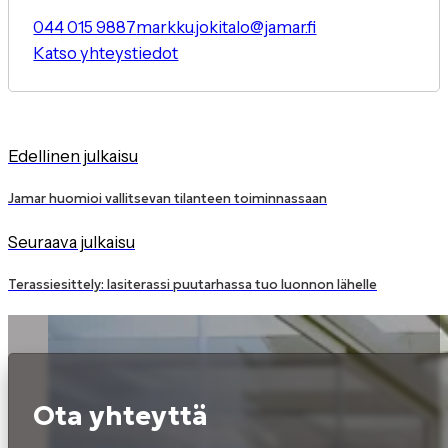
044 015 9887
markku.jokitalo@jamar.fi
Katso yhteystiedot
Edellinen julkaisu
Jamar huomioi vallitsevan tilanteen toiminnassaan
Seuraava julkaisu
Terassiesittely: lasiterassi puutarhassa tuo luonnon lähelle
Ota yhteyttä