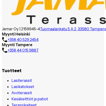
Jamar Oy | 2159945-4
Tuomaalankatu 5 A 2, 33580 Tamper
Myynti Helsinki
+358 40 529 2454
Myynti Tampere
+358 44 015 9887
Tuotteet
Lasiterassit
Lasikatokset
Avoterassit
Kesäkeittiöt ja patiot
Terassikaiteet