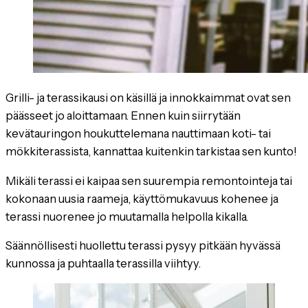
Grilli- ja terassikausi on käsillä ja innokkaimmat ovat sen
päässeet jo aloittamaan. Ennen kuin siirrytään
kevätauringon houkuttelemana nauttimaan koti- tai
mökkiterassista, kannattaa kuitenkin tarkistaa sen kunto!
Mikäli terassi ei kaipaa sen suurempia remontointeja tai
kokonaan uusia raameja, käyttömukavuus kohenee ja
terassi nuorenee jo muutamalla helpolla kikalla.
Säännöllisesti huollettu terassi pysyy pitkään hyvässä
kunnossa ja puhtaalla terassilla viihtyy.