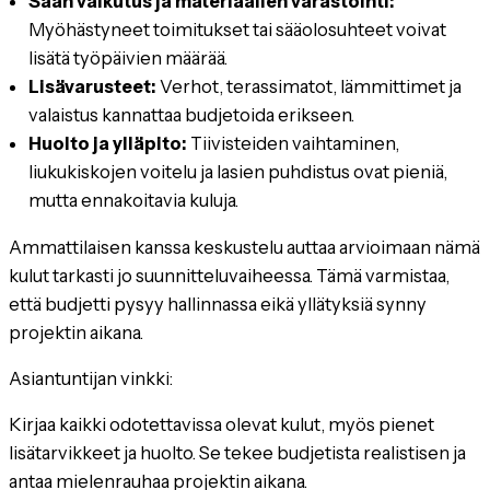
Sään vaikutus ja materiaalien varastointi:
Myöhästyneet toimitukset tai sääolosuhteet voivat
lisätä työpäivien määrää.
Lisävarusteet:
Verhot, terassimatot, lämmittimet ja
valaistus kannattaa budjetoida erikseen.
Huolto ja ylläpito:
Tiivisteiden vaihtaminen,
liukukiskojen voitelu ja lasien puhdistus ovat pieniä,
mutta ennakoitavia kuluja.
Ammattilaisen kanssa keskustelu auttaa arvioimaan nämä
kulut tarkasti jo suunnitteluvaiheessa. Tämä varmistaa,
että budjetti pysyy hallinnassa eikä yllätyksiä synny
projektin aikana.
Asiantuntijan vinkki:
Kirjaa kaikki odotettavissa olevat kulut, myös pienet
lisätarvikkeet ja huolto. Se tekee budjetista realistisen ja
antaa mielenrauhaa projektin aikana.