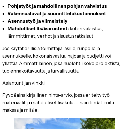
Pohjatyöt ja mahdollinen pohjan vahvistus
Rakennusluvat ja suunnittelukustannukset
Asennustyö ja viimeistely
Mahdolliset lisävarusteet:
kuten valaistus,
lämmittimet, verhot ja sisustusratkaisut
Jos käytät erillisiä toimittajia lasille, rungolle ja
asennukselle, kokonaisvastuu hajoaa ja budjetti voi
yllättää. Ammattilainen, joka huolehtii koko projektista,
tuo ennakoitavuutta ja turvallisuutta.
Asiantuntijan vinkki:
Pyydä aina kirjallinen hinta-arvio, jossa eritelty työ,
materiaalit ja mahdolliset lisäkulut – näin tiedät, mitä
maksaa ja mitä ei.