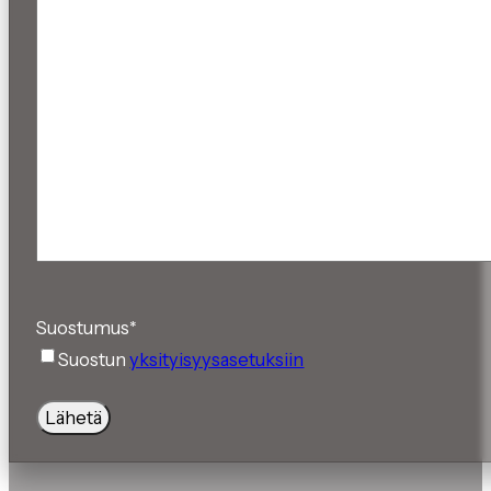
Suostumus
*
Suostun
yksityisyysasetuksiin
Lähetä