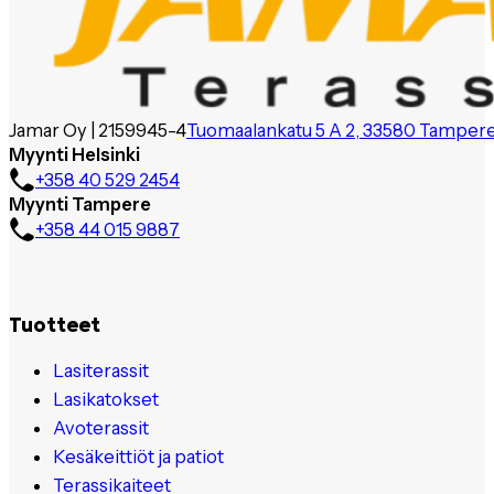
Jamar Oy | 2159945-4
Tuomaalankatu 5 A 2, 33580 Tamper
Myynti Helsinki
+358 40 529 2454
Myynti Tampere
+358 44 015 9887
Tuotteet
Lasiterassit
Lasikatokset
Avoterassit
Kesäkeittiöt ja patiot
Terassikaiteet