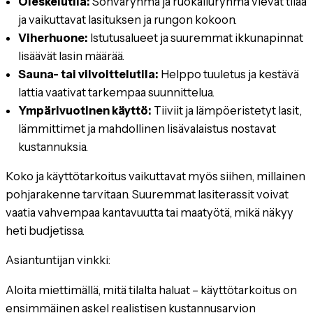
Oleskelutila:
Sohvaryhmä ja ruokailuryhmä vievät tilaa
ja vaikuttavat lasituksen ja rungon kokoon.
Viherhuone:
Istutusalueet ja suuremmat ikkunapinnat
lisäävät lasin määrää.
Sauna- tai vilvoittelutila:
Helppo tuuletus ja kestävä
lattia vaativat tarkempaa suunnittelua.
Ympärivuotinen käyttö:
Tiiviit ja lämpöeristetyt lasit,
lämmittimet ja mahdollinen lisävalaistus nostavat
kustannuksia.
Koko ja käyttötarkoitus vaikuttavat myös siihen, millainen
pohjarakenne tarvitaan. Suuremmat lasiterassit voivat
vaatia vahvempaa kantavuutta tai maatyötä, mikä näkyy
heti budjetissa.
Asiantuntijan vinkki:
Aloita miettimällä, mitä tilalta haluat – käyttötarkoitus on
ensimmäinen askel realistisen kustannusarvion