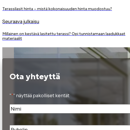
Terassilasit hinta – mistä kokonaisuuden hinta muodostuu?
Seuraava julkaisu
Millainen on kestävä lasitettu terassi? Opi tunnistamaan laadukkaat
materiaalit
Ota yhteyttä
"
*
" näyttää pakolliset kentät
Nimi
*
Puhelin
*