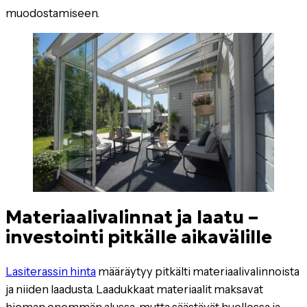
muodostamiseen.
Materiaalivalinnat ja laatu –
investointi pitkälle aikavälille
Lasiterassin hinta
määräytyy pitkälti materiaalivalinnoista
ja niiden laadusta. Laadukkaat materiaalit maksavat
hieman enemmän alussa, mutta säästävät huollossa ja