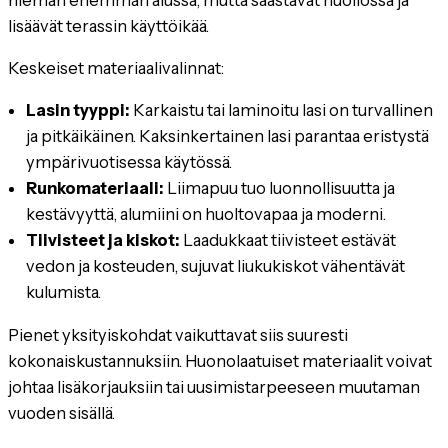
lisäävät terassin käyttöikää.
Keskeiset materiaalivalinnat:
Lasin tyyppi:
Karkaistu tai laminoitu lasi on turvallinen
ja pitkäikäinen. Kaksinkertainen lasi parantaa eristystä
ympärivuotisessa käytössä.
Runkomateriaali:
Liimapuu tuo luonnollisuutta ja
kestävyyttä, alumiini on huoltovapaa ja moderni.
Tiivisteet ja kiskot:
Laadukkaat tiivisteet estävät
vedon ja kosteuden, sujuvat liukukiskot vähentävät
kulumista.
Pienet yksityiskohdat vaikuttavat siis suuresti
kokonaiskustannuksiin. Huonolaatuiset materiaalit voivat
johtaa lisäkorjauksiin tai uusimistarpeeseen muutaman
vuoden sisällä.