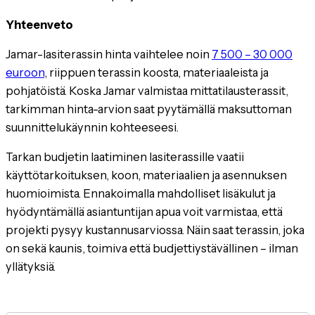
Yhteenveto
Jamar-lasiterassin hinta vaihtelee noin
7 500 – 30 000
euroon
, riippuen terassin koosta, materiaaleista ja
pohjatöistä. Koska Jamar valmistaa mittatilausterassit,
tarkimman hinta-arvion saat pyytämällä maksuttoman
suunnittelukäynnin kohteeseesi.
Tarkan budjetin laatiminen lasiterassille vaatii
käyttötarkoituksen, koon, materiaalien ja asennuksen
huomioimista. Ennakoimalla mahdolliset lisäkulut ja
hyödyntämällä asiantuntijan apua voit varmistaa, että
projekti pysyy kustannusarviossa. Näin saat terassin, joka
on sekä kaunis, toimiva että budjettiystävällinen – ilman
yllätyksiä.