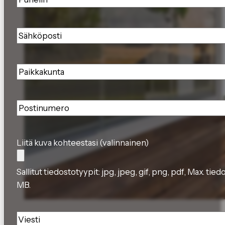
Sähköposti
*
Paikkakunta
*
Postinumero
*
Liitä kuva kohteestasi (valinnainen)
Sallitut tiedostotyypit: jpg, jpeg, gif, png, pdf, Max. tie
MB.
Viesti