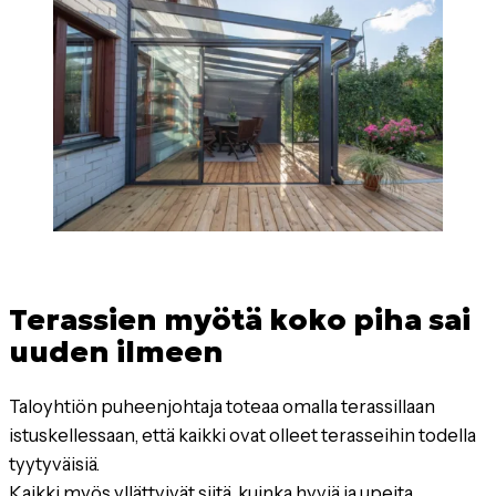
Terassien myötä koko piha sai
uuden ilmeen
Taloyhtiön puheenjohtaja toteaa omalla terassillaan
istuskellessaan, että kaikki ovat olleet terasseihin todella
tyytyväisiä.
Kaikki myös yllättyivät siitä, kuinka hyviä ja upeita