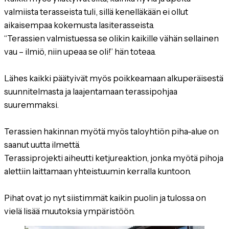
valmiista terasseista tuli, sillä kenelläkään ei ollut
aikaisempaa kokemusta lasiterasseista.
“Terassien valmistuessa se olikin kaikille vähän sellainen
vau – ilmiö, niin upeaa se oli!” hän toteaa.
Lähes kaikki päätyivät myös poikkeamaan alkuperäisestä
suunnitelmasta ja laajentamaan terassipohjaa
suuremmaksi.
Terassien hakinnan myötä myös taloyhtiön piha-alue on
saanut uutta ilmettä.
Terassiprojekti aiheutti ketjureaktion, jonka myötä pihoja
alettiin laittamaan yhteistuumin kerralla kuntoon.
Pihat ovat jo nyt siistimmät kaikin puolin ja tulossa on
vielä lisää muutoksia ympäristöön.