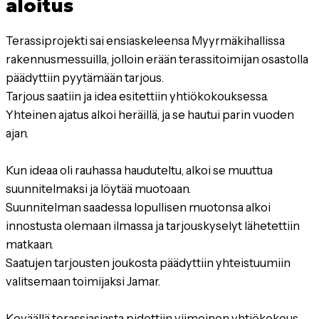
aloitus
Terassiprojekti sai ensiaskeleensa Myyrmäkihallissa
rakennusmessuilla, jolloin erään terassitoimijan osastolla
päädyttiin pyytämään tarjous.
Tarjous saatiin ja idea esitettiin yhtiökokouksessa.
Yhteinen ajatus alkoi heräillä, ja se hautui parin vuoden
ajan.
Kun ideaa oli rauhassa hauduteltu, alkoi se muuttua
suunnitelmaksi ja löytää muotoaan.
Suunnitelman saadessa lopullisen muotonsa alkoi
innostusta olemaan ilmassa ja tarjouskyselyt lähetettiin
matkaan.
Saatujen tarjousten joukosta päädyttiin yhteistuumiin
valitsemaan toimijaksi Jamar.
Keväällä terassiasiasta pidettiin viimeinen yhtiökokous