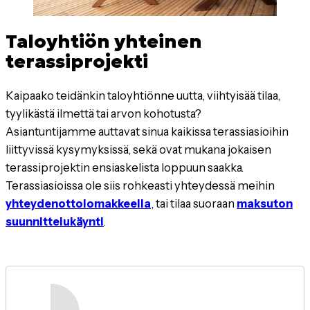
Taloyhtiön yhteinen
terassiprojekti
Kaipaako teidänkin taloyhtiönne uutta, viihtyisää tilaa,
tyylikästä ilmettä tai arvon kohotusta?
Asiantuntijamme auttavat sinua kaikissa terassiasioihin
liittyvissä kysymyksissä, sekä ovat mukana jokaisen
terassiprojektin ensiaskelista loppuun saakka.
Terassiasioissa ole siis rohkeasti yhteydessä meihin
yhteydenottolomakkeella
, tai tilaa suoraan
maksuton
suunnittelukäynti
.