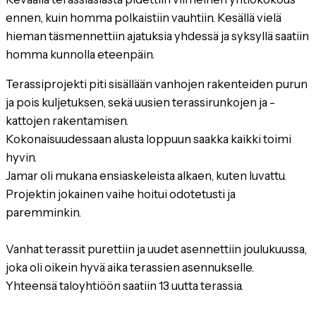
ennen, kuin homma polkaistiin vauhtiin. Kesällä vielä
hieman täsmennettiin ajatuksia yhdessä ja syksyllä saatiin
homma kunnolla eteenpäin.
Terassiprojekti piti sisällään vanhojen rakenteiden purun
ja pois kuljetuksen, sekä uusien terassirunkojen ja -
kattojen rakentamisen.
Kokonaisuudessaan alusta loppuun saakka kaikki toimi
hyvin.
Jamar oli mukana ensiaskeleista alkaen, kuten luvattu.
Projektin jokainen vaihe hoitui odotetusti ja
paremminkin.
Vanhat terassit purettiin ja uudet asennettiin joulukuussa,
joka oli oikein hyvä aika terassien asennukselle.
Yhteensä taloyhtiöön saatiin 13 uutta terassia.