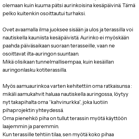
olemaan kuin kuuma pätsi aurinkoisina kesäpäivinä. Tämä
pelko kuitenkin osoittautui turhaksi.
Ovet avaamalla ilma juoksee sisään ja ulos ja terassilla voi
nautiskella kauniista kesäpäivistä. Aurinko ei myöskään
paahda päiväsaikaan suoraan terasseille, vaan ne
osoittavat ilta-auringon suuntaan.
Mikä olisikaan tunnelmallisempaa, kuin kesäillan
auringonlasku kotiterassilla.
Myös aamuaurinkoa varten kehitettiin oma ratkaisunsa :
mikäli aamukahvit haluaa nautiskella auringossa, löytyy
nyt takapihalta oma “kahvinurkka”, joka luotiin
pihaprojektin yhteydessä.
Oma pienehkö piha on tullut terassin myötä käyttöön
laajemmin ja paremmin.
Kun terassille tehtiin tilaa, sen myötä koko pihaa