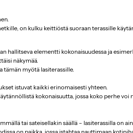
nen.
tkille, on kulku keittiöstä suoraan terassille käytän
liian hallitseva elementti kokonaisuudessa ja esime
ttäisi näkymää.
a tämän myötä lasiterassille.
ukset istuvat kaikki erinomaisesti yhteen.
äytännöllistä kokonaisuutta, jossa koko perhe voi na
mällä tai sateisellakin säällä – lasiterassilla on a
dissa on paikka, jossa istahtaa nauttimaan kotipih