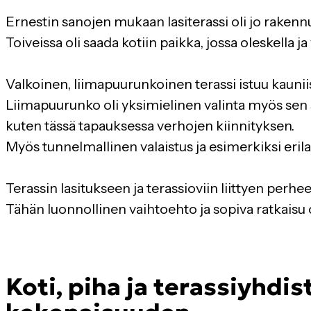
Ernestin sanojen mukaan lasiterassi oli jo rakenn
Toiveissa oli saada kotiin paikka, jossa oleskella j
Valkoinen, liimapuurunkoinen terassi istuu kaunii
Liimapuurunko oli yksimielinen valinta myös sen s
kuten tässä tapauksessa verhojen kiinnityksen.
Myös tunnelmallinen valaistus ja esimerkiksi erila
Terassin lasitukseen ja terassioviin liittyen perheel
Tähän luonnollinen vaihtoehto ja sopiva ratkaisu oli 
Koti, piha ja terassiyhdi