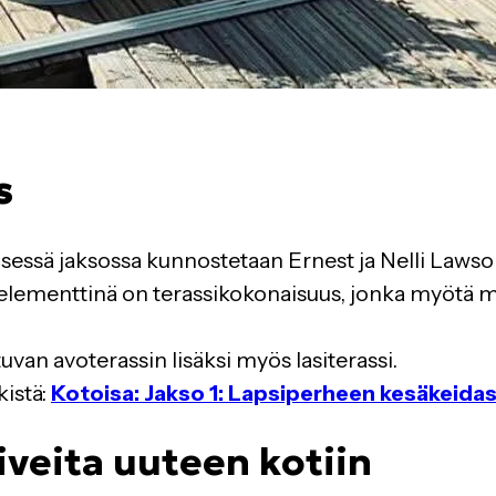
s
ssä jaksossa kunnostetaan Ernest ja Nelli Lawso
änä elementtinä on terassikokonaisuus, jonka myö
an avoterassin lisäksi myös lasiterassi.
istä:
Kotoisa: Jakso 1: Lapsiperheen kesäkeida
iveita uuteen kotiin