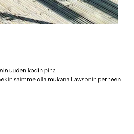
nin uuden kodin piha.
tä mekin saimme olla mukana Lawsonin perheen
s