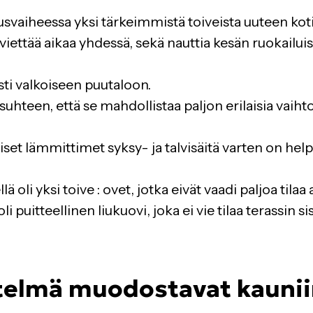
usvaiheessa yksi tärkeimmistä toiveista uuteen koti
a viettää aikaa yhdessä, sekä nauttia kesän ruokailui
sti valkoiseen puutaloon.
uhteen, että se mahdollistaa paljon erilaisia vaih
iset lämmittimet syksy- ja talvisäitä varten on hel
lä oli yksi toive : ovet, jotka eivät vaadi paljoa tila
puitteellinen liukuovi, joka ei vie tilaa terassin sis
stelmä muodostavat kaunii