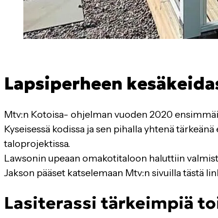
Lapsiperheen kesäkeida
Mtv:n Kotoisa- ohjelman vuoden 2020 ensimmäise
Kyseisessä kodissa ja sen pihalla yhtenä tärke
taloprojektissa.
Lawsonin upeaan omakotitaloon haluttiin valmistuv
Jakson pääset katselemaan Mtv:n sivuilla tästä link
Lasiterassi tärkeimpiä to