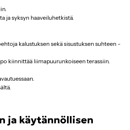
in.
sta ja syksyn haaveiluhetkistä.
toehtoja kalustuksen sekä sisustuksen suhteen -
ppo kiinnittää liimapuurunkoiseen terassiin.
a avautuessaan.
ältä.
n ja käytännöllisen