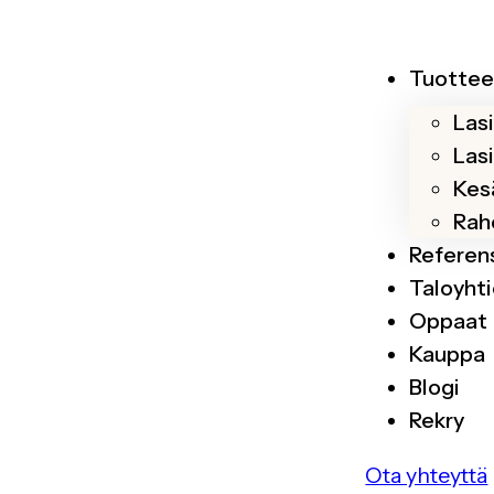
Tuottee
Las
Las
Kesä
Rah
Referen
Taloyhti
Oppaat
Kauppa
Blogi
Rekry
Ota yhteyttä