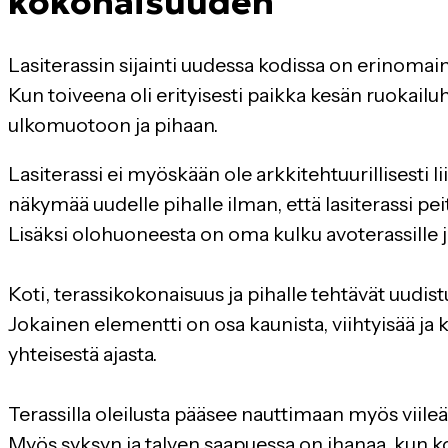
kokonaisuuden
Lasiterassin sijainti uudessa kodissa on erinomai
Kun toiveena oli erityisesti paikka kesän ruokailuhe
ulkomuotoon ja pihaan.
Lasiterassi ei myöskään ole arkkitehtuurillisesti 
näkymää uudelle pihalle ilman, että lasiterassi pei
Lisäksi olohuoneesta on oma kulku avoterassille j
Koti, terassikokonaisuus ja pihalle tehtävät uudist
Jokainen elementti on osa kaunista, viihtyisää ja k
yhteisestä ajasta.
Terassilla oleilusta pääsee nauttimaan myös viileäm
Myös syksyn ja talven saapuessa on ihanaa, kun ko