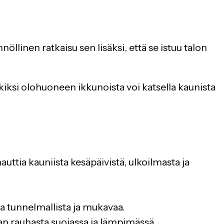
nöllinen ratkaisu sen lisäksi, että se istuu talon
rkiksi olohuoneen ikkunoista voi katsella kaunista
uttia kauniista kesäpäivistä, ulkoilmasta ja
ina tunnelmallista ja mukavaa.
an rauhasta suojassa ja lämpimässä.