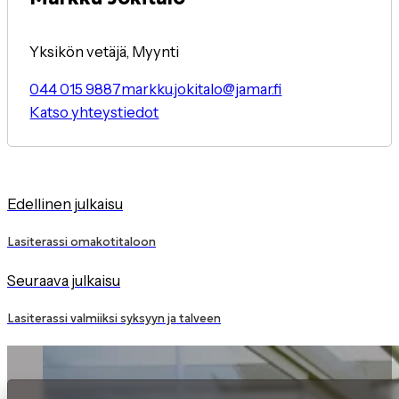
Yksikön vetäjä, Myynti
044 015 9887
markku.jokitalo@jamar.fi
Katso yhteystiedot
Edellinen julkaisu
Lasiterassi omakotitaloon
Seuraava julkaisu
Lasiterassi valmiiksi syksyyn ja talveen