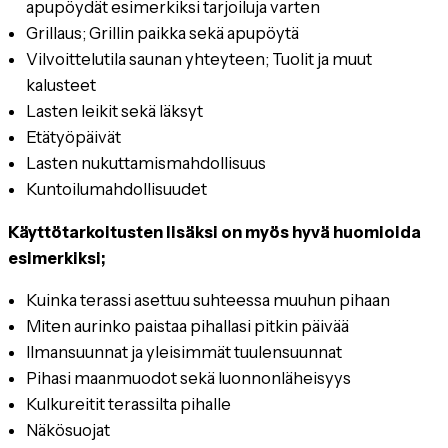
apupöydät esimerkiksi tarjoiluja varten
Grillaus; Grillin paikka sekä apupöytä
Vilvoittelutila saunan yhteyteen; Tuolit ja muut
kalusteet
Lasten leikit sekä läksyt
Etätyöpäivät
Lasten nukuttamismahdollisuus
Kuntoilumahdollisuudet
Käyttötarkoitusten lisäksi on myös hyvä huomioida
esimerkiksi;
Kuinka terassi asettuu suhteessa muuhun pihaan
Miten aurinko paistaa pihallasi pitkin päivää
Ilmansuunnat ja yleisimmät tuulensuunnat
Pihasi maanmuodot sekä luonnonläheisyys
Kulkureitit terassilta pihalle
Näkösuojat