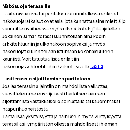
Näkösuoja terassille
Lasiterassia rivi- tai paritaloon suunnitellessa erilaiset
näkösuojaratkaisut ovat asia, jota kannattaa aina miettiä jo
suunnitteluvaiheessa
myös ulkonäkötekijöitä ajatellen.
Jokainen Jamar-terassi suunnitellaan aina kodin
arkkitehtuuriin ja ulkonäköön sopivaksi ja myös
näkösuojat suunnitellaan istumaan kokonaisuuteen
kauniisti. Voit tutustua lisää erilaisiin
näkösuojavaihtoehtoihin kaiteet- sivulla
täällä
.
Lasiterassin sijoittaminen paritaloon
Jos lasiterassin sijaintiin on mahdollista vaikuttaa,
suosittelemme ensisijaisesti harkitsemaan sen
sijoittamista vastakkaiselle seinustalle tai kauemmaksi
naapurihuoneistosta.
Tämä lisää yksityisyyttä ja näin usein myös viihtyisyyttä
terassillasi, ympäristön ollessa mahdollisesti hieman