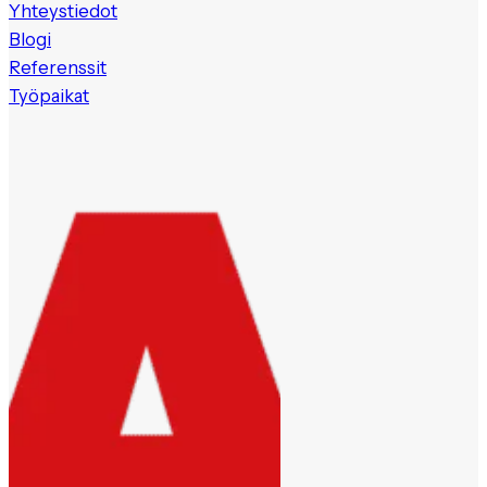
Yhteystiedot
Blogi
Referenssit
Työpaikat