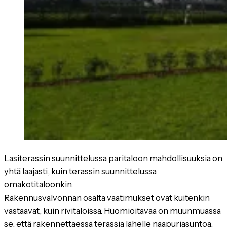
Lasiterassin suunnittelussa paritaloon mahdollisuuksia on
yhtä laajasti, kuin terassin suunnittelussa
omakotitaloonkin.
Rakennusvalvonnan osalta vaatimukset ovat kuitenkin
vastaavat, kuin rivitaloissa. Huomioitavaa on muunmuassa
se, että rakennettaessa terassia lähelle naapuriasuntoa,