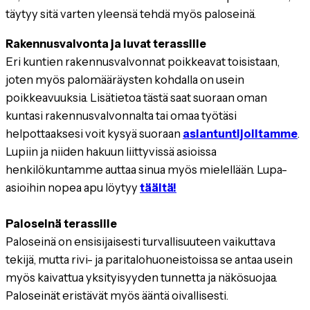
täytyy sitä varten yleensä tehdä myös paloseinä.
Rakennusvalvonta ja luvat terassille
Eri kuntien rakennusvalvonnat poikkeavat toisistaan,
joten myös palomääräysten kohdalla on usein
poikkeavuuksia. Lisätietoa tästä saat suoraan oman
kuntasi rakennusvalvonnalta tai omaa työtäsi
helpottaaksesi voit kysyä suoraan
asiantuntijoiltamme
.
Lupiin
ja niiden hakuun liittyvissä asioissa
henkilökuntamme auttaa sinua myös mielellään. Lupa-
asioihin nopea apu löytyy
täältä!
Paloseinä terassille
Paloseinä on ensisijaisesti turvallisuuteen vaikuttava
tekijä, mutta rivi- ja paritalohuoneistoissa se antaa usein
myös kaivattua yksityisyyden tunnetta ja näkösuojaa.
Paloseinät eristävät myös ääntä oivallisesti.