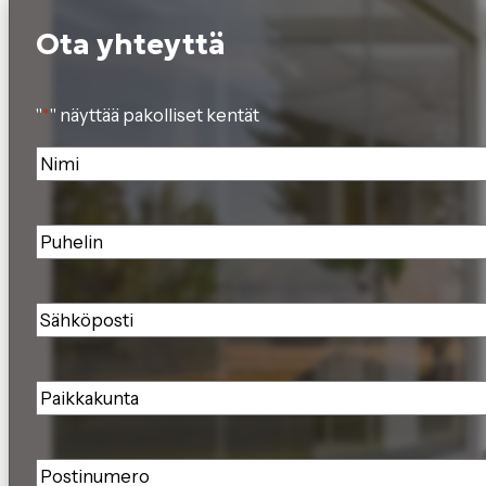
Ota yhteyttä
"
*
" näyttää pakolliset kentät
Nimi
*
Puhelin
*
Sähköposti
*
Paikkakunta
*
Postinumero
*