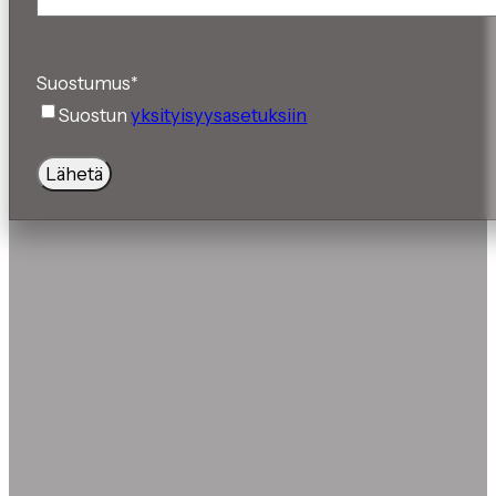
Suostumus
*
Suostun
yksityisyysasetuksiin