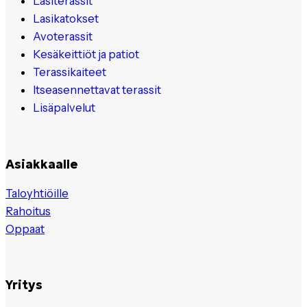
Lasiterassit
Lasikatokset
Avoterassit
Kesäkeittiöt ja patiot
Terassikaiteet
Itseasennettavat terassit
Lisäpalvelut
Asiakkaalle
Taloyhtiöille
Rahoitus
Oppaat
Yritys