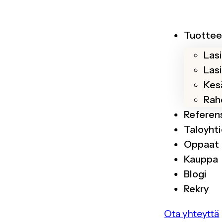
Tuottee
Las
Las
Kesä
Rah
Referen
Taloyhti
Oppaat
Kauppa
Blogi
Rekry
Ota yhteyttä