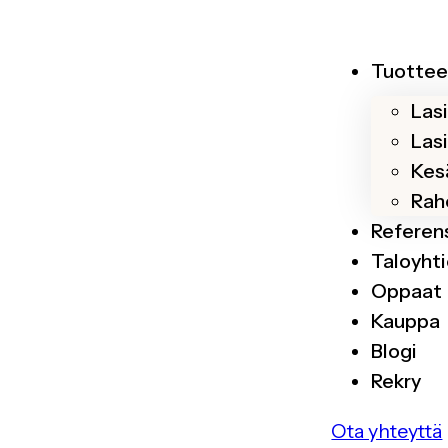
Tuottee
Las
Las
Kesä
Rah
Referen
Taloyhti
Oppaat
Kauppa
Blogi
Rekry
Ota yhteyttä