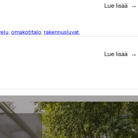
Lue lisää
velu
,
omakotitalo
,
rakennusluvat
,
Lue lisää