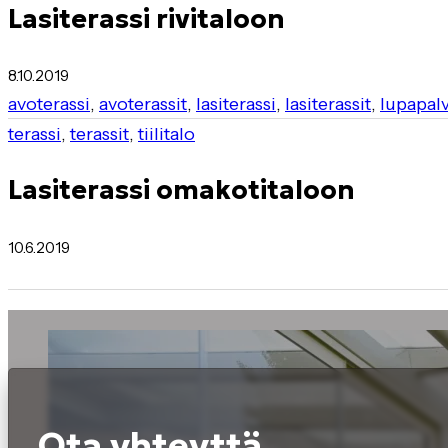
Lasiterassi rivitaloon
8.10.2019
avoterassi
,
avoterassit
,
lasiterassi
,
lasiterassit
,
lupapal
terassi
,
terassit
,
tiilitalo
Lasiterassi omakotitaloon
10.6.2019
Ota yhteyttä