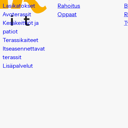
Lasikatokset
Rahoitus
B
Avoterassit
Oppaat
R
Kesäkeittiöt ja
T
patiot
Terassikaiteet
Itseasennettavat
terassit
Lisäpalvelut