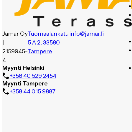
Jamar Oy
Tuomaalankatu
info@jamar.fi
|
5 A 2, 33580
2159945-
Tampere
4
Myynti Helsinki
+358 40 529 2454
Myynti Tampere
+358 44 015 9887