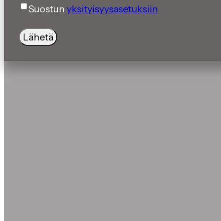
Suostun
yksityisyysasetuksiin
Lähetä