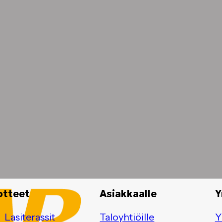
otteet
Asiakkaalle
Y
Lasiterassit
Taloyhtiöille
Y