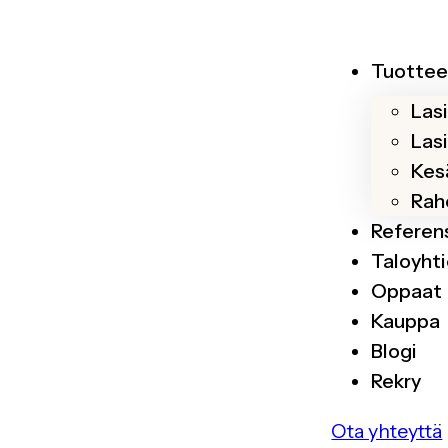
Tuottee
Las
Las
Kesä
Rah
Referen
Taloyhti
Oppaat
Kauppa
Blogi
Rekry
Ota yhteyttä