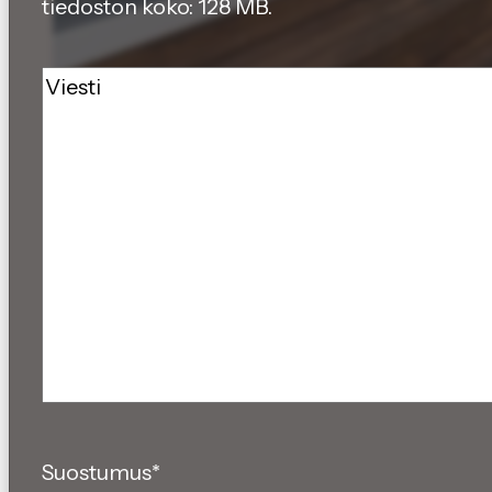
tiedoston koko: 128 MB.
Viesti
Suostumus
*