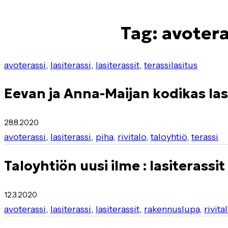
Tag: avotera
avoterassi
,
lasiterassi
,
lasiterassit
,
terassilasitus
Eevan ja Anna-Maijan kodikas las
28.8.2020
avoterassi
,
lasiterassi
,
piha
,
rivitalo
,
taloyhtiö
,
terassi
Taloyhtiön uusi ilme : lasiterassit
12.3.2020
avoterassi
,
lasiterassi
,
lasiterassit
,
rakennuslupa
,
rivita