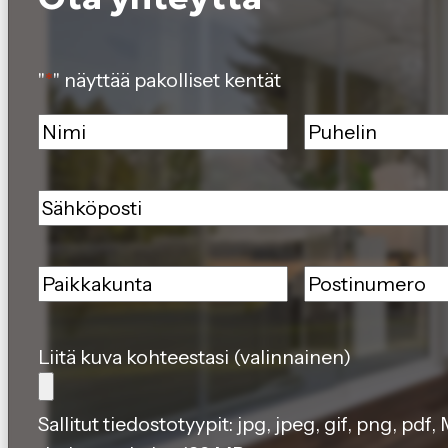
"
*
" näyttää pakolliset kentät
Nimi
*
Puhelin
*
Sähköposti
*
Paikkakunta
*
Postinumero
*
Liitä kuva kohteestasi (valinnainen)
Sallitut tiedostotyypit: jpg, jpeg, gif, png, pdf,