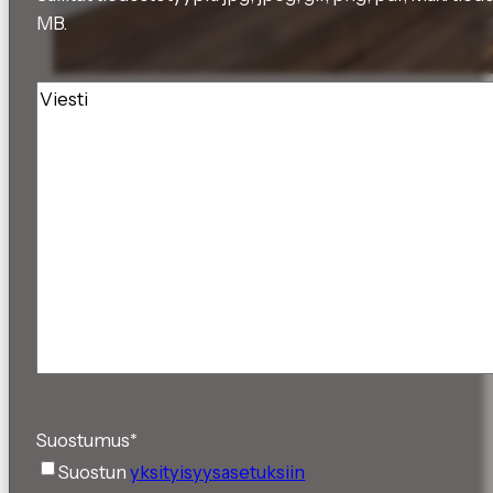
MB.
Viesti
Suostumus
*
Suostun
yksityisyysasetuksiin