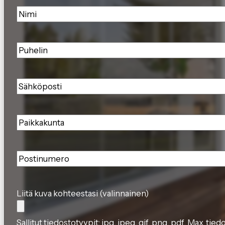
Nimi
*
Puhelin
*
Sähköposti
*
Paikkakunta
*
Postinumero
*
Liitä kuva kohteestasi (valinnainen)
Sallitut tiedostotyypit: jpg, jpeg, gif, png, pdf, Max. tie