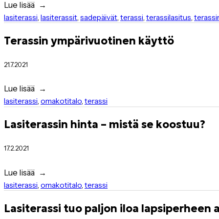
Lue lisää
lasiterassi
,
lasiterassit
,
sadepäivät
,
terassi
,
terassilasitus
,
terass
Terassin ympärivuotinen käyttö
21.7.2021
Lue lisää
lasiterassi
,
omakotitalo
,
terassi
Lasiterassin hinta – mistä se koostuu?
17.2.2021
Lue lisää
lasiterassi
,
omakotitalo
,
terassi
Lasiterassi tuo paljon iloa lapsiperheen