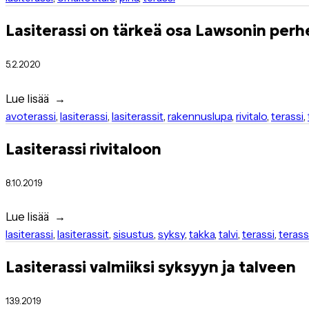
Lasiterassi on tärkeä osa Lawsonin perh
5.2.2020
Lue lisää
avoterassi
,
lasiterassi
,
lasiterassit
,
rakennuslupa
,
rivitalo
,
terassi
,
Lasiterassi rivitaloon
8.10.2019
Lue lisää
lasiterassi
,
lasiterassit
,
sisustus
,
syksy
,
takka
,
talvi
,
terassi
,
terass
Lasiterassi valmiiksi syksyyn ja talveen
13.9.2019