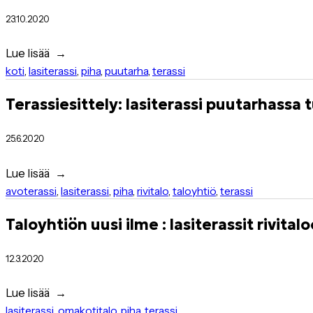
23.10.2020
Lue lisää
koti
,
lasiterassi
,
piha
,
puutarha
,
terassi
Terassiesittely: lasiterassi puutarhassa 
25.6.2020
Lue lisää
avoterassi
,
lasiterassi
,
piha
,
rivitalo
,
taloyhtiö
,
terassi
Taloyhtiön uusi ilme : lasiterassit rivital
12.3.2020
Lue lisää
lasiterassi
,
omakotitalo
,
piha
,
terassi