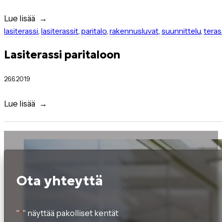
Lue lisää
lasiterassi
,
lasiterassit
,
paritalo
,
rakennusluvat
,
suunnittelu
,
teras
Lasiterassi paritaloon
26.6.2019
Lue lisää
Ota yhteyttä
"
*
" näyttää pakolliset kentät