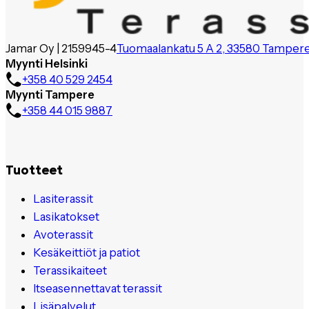
Jamar Oy | 2159945-4
Tuomaalankatu 5 A 2, 33580 Tamper
Myynti Helsinki
+358 40 529 2454
Myynti Tampere
+358 44 015 9887
Tuotteet
Lasiterassit
Lasikatokset
Avoterassit
Kesäkeittiöt ja patiot
Terassikaiteet
Itseasennettavat terassit
Lisäpalvelut