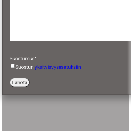
Suostumus
*
Suostun
yksityisyysasetuksiin