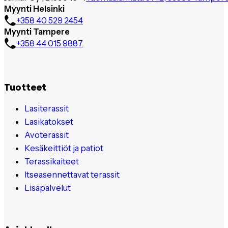
Myynti Helsinki
+358 40 529 2454
Myynti Tampere
+358 44 015 9887
Tuotteet
Lasiterassit
Lasikatokset
Avoterassit
Kesäkeittiöt ja patiot
Terassikaiteet
Itseasennettavat terassit
Lisäpalvelut