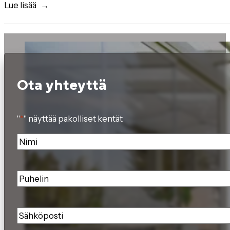
Lue lisää
Ota yhteyttä
"
*
" näyttää pakolliset kentät
Nimi
*
Puhelin
*
Sähköposti
*