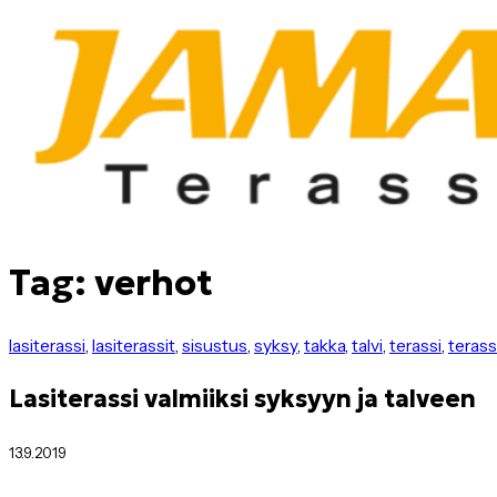
Tag: verhot
lasiterassi
,
lasiterassit
,
sisustus
,
syksy
,
takka
,
talvi
,
terassi
,
terass
Lasiterassi valmiiksi syksyyn ja talveen
13.9.2019