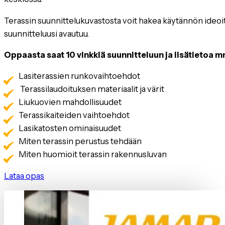
Terassin suunnittelukuvastosta voit hakea käytännön ideoita
suunnitteluusi avautuu.
Oppaasta saat 10 vinkkiä suunnitteluun ja lisätietoa m
Lasiterassien runkovaihtoehdot
Terassilaudoituksen materiaalit ja värit
Liukuovien mahdollisuudet
Terassikaiteiden vaihtoehdot
Lasikatosten ominaisuudet
Miten terassin perustus tehdään
Miten huomioit terassin rakennusluvan
Lataa opas