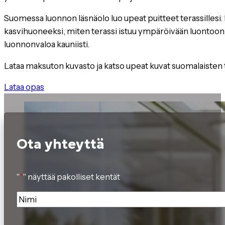
Suomessa luonnon läsnäolo luo upeat puitteet terassillesi.
kasvihuoneeksi, miten terassi istuu ympäröivään luontoon ja 
luonnonvaloa kauniisti.
Lataa maksuton kuvasto ja katso upeat kuvat suomalaisten ta
Lataa opas
Ota yhteyttä
"
*
" näyttää pakolliset kentät
Nimi
*