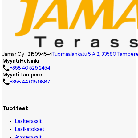
Jamar Oy | 2159945-4
Tuomaalankatu 5 A 2, 33580 Tamper
Myynti Helsinki
+358 40 529 2454
Myynti Tampere
+358 44 015 9887
Tuotteet
Lasiterassit
Lasikatokset
Avoterassit