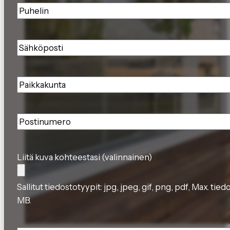
Puhelin
*
Sähköposti
*
Paikkakunta
*
Postinumero
*
Liitä kuva kohteestasi (valinnainen)
Sallitut tiedostotyypit: jpg, jpeg, gif, png, pdf, Max. tie
MB.