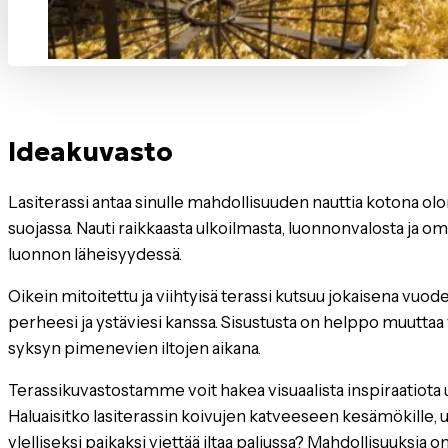
Ideakuvasto
Lasiterassi antaa sinulle mahdollisuuden nauttia kotona olo
suojassa. Nauti raikkaasta ulkoilmasta, luonnonvalosta ja 
luonnon läheisyydessä.
Oikein mitoitettu ja viihtyisä terassi kutsuu jokaisena vu
perheesi ja ystäviesi kanssa. Sisustusta on helppo muuttaa v
syksyn pimenevien iltojen aikana.
Terassikuvastostamme voit hakea visuaalista inspiraatiota 
Haluaisitko lasiterassin koivujen katveeseen kesämökille, u
ylelliseksi paikaksi viettää iltaa paljussa? Mahdollisuuksia on