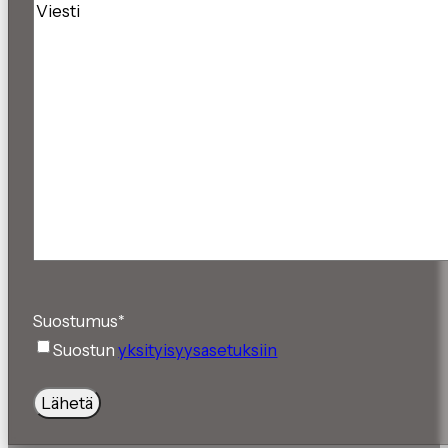
Viesti
Suostumus
*
Suostun
yksityisyysasetuksiin
Lähetä