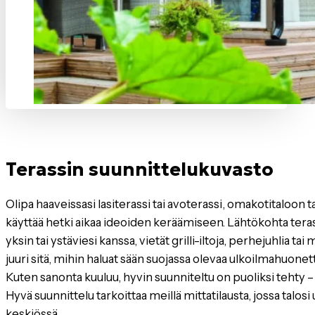
Terassin suunnittelukuvasto
Olipa haaveissasi lasiterassi tai avoterassi, omakotitaloon
käyttää hetki aikaa ideoiden keräämiseen. Lähtökohta terassi
yksin tai ystäviesi kanssa, vietät grilli-iltoja, perhejuhlia ta
juuri sitä, mihin haluat sään suojassa olevaa ulkoilmahuonett
Kuten sanonta kuuluu, hyvin suunniteltu on puoliksi tehty
Hyvä suunnittelu tarkoittaa meillä mittatilausta, jossa talosi
keskiössä.