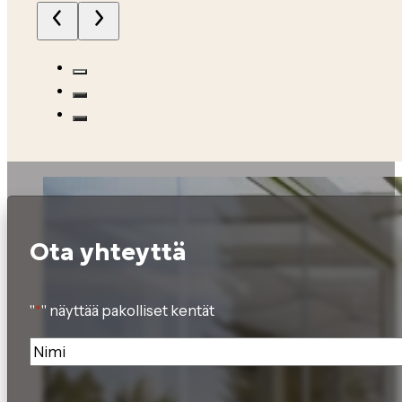
Ota yhteyttä
"
*
" näyttää pakolliset kentät
Nimi
*