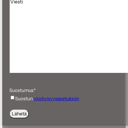
Viesti
Suostumus
*
Suostun
yksityisyysasetuksiin