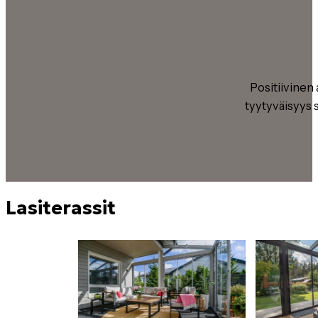
Positiivinen
tyytyväisyys 
Lasiterassit