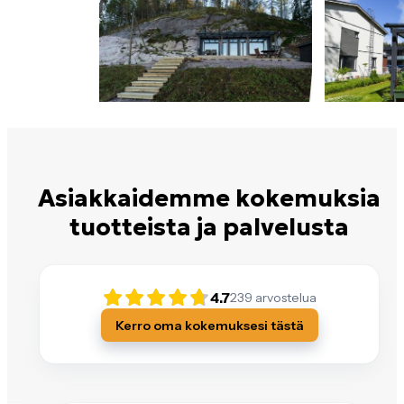
Asiakkaidemme kokemuksia
tuotteista ja palvelusta
4.7
239
arvostelua
Kerro oma kokemuksesi tästä