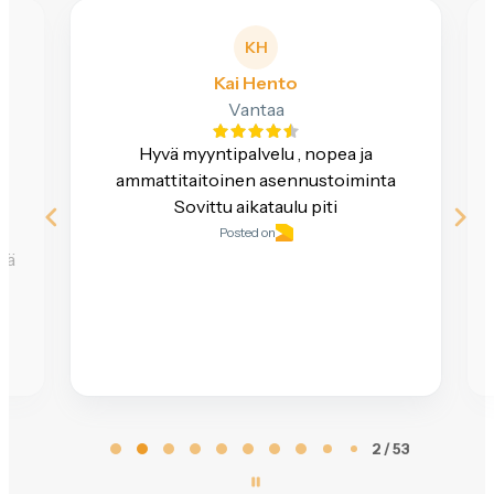
KH
Kai Hento
Vantaa
Hyvä myyntipalvelu , nopea ja
e
ammattitaitoinen asennustoiminta
Sovittu aikataulu piti
Posted on
ttä
Page
2 / 53
2
of