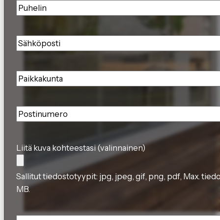
Puhelin
*
Sähköposti
*
Paikkakunta
*
Postinumero
*
Liitä kuva kohteestasi (valinnainen)
Sallitut tiedostotyypit: jpg, jpeg, gif, png, pdf, Max. tie
MB.