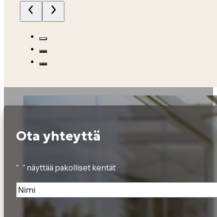
Ota yhteyttä
"
*
" näyttää pakolliset kentät
Nimi
*