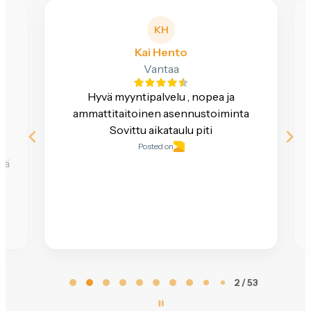
OH
Outi ja Christer Hägg
Kirkkonummi
Kiitos ripeästi ja hyvin tehdystä työstä!
Mielestämme Jamarin vahvuus on
erityisen hyvin toimiva palveluketju. Se,
mitä myyjä lupaa, myös toteutuu.
Luottamus Jamariin syntyi jo edellisen
työkeikan...
Näytä lisää
Posted on
Page
3 / 53
3
of