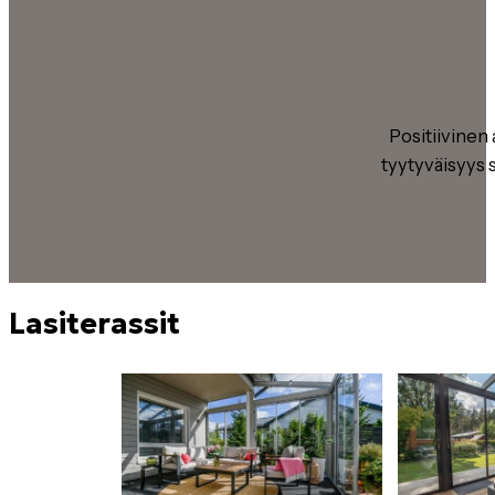
Positiivinen
tyytyväisyys 
Lasiterassit