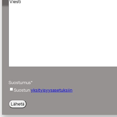
Viesti
Suostumus
*
Suostun
yksityisyysasetuksiin