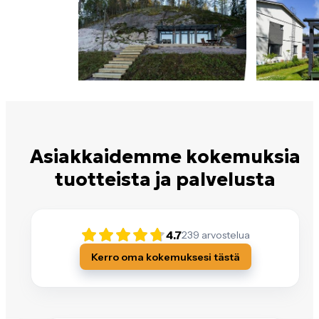
Asiakkaidemme kokemuksia
tuotteista ja palvelusta
4.7
239
arvostelua
Kerro oma kokemuksesi tästä