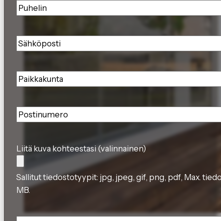
Puhelin
*
Sähköposti
*
Paikkakunta
*
Postinumero
*
Liitä kuva kohteestasi (valinnainen)
Sallitut tiedostotyypit: jpg, jpeg, gif, png, pdf, Max. tie
MB.