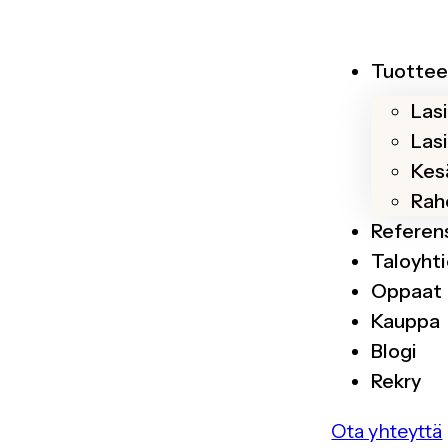
Tuottee
Las
Las
Kesä
Rah
Referen
Taloyhti
Oppaat
Kauppa
Blogi
Rekry
Ota yhteyttä