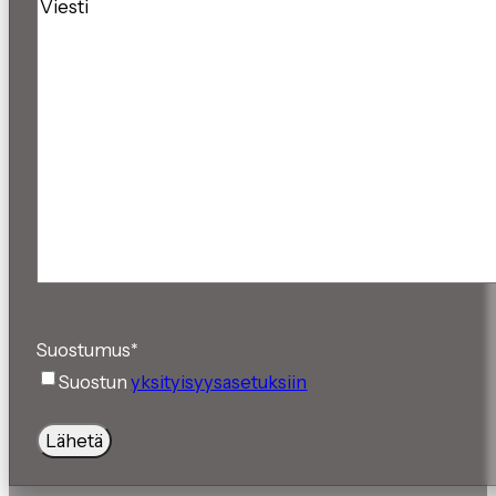
Viesti
Suostumus
*
Suostun
yksityisyysasetuksiin