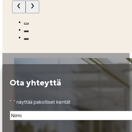
Ota yhteyttä
"
*
" näyttää pakolliset kentät
Nimi
*