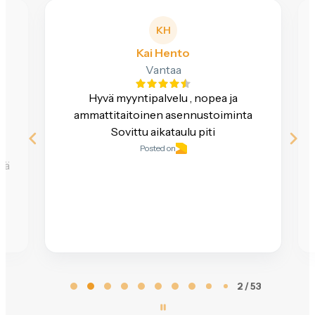
KH
Kai Hento
Vantaa
Hyvä myyntipalvelu , nopea ja
e
ammattitaitoinen asennustoiminta
Sovittu aikataulu piti
Posted on
ttä
Page
2 / 53
2
of