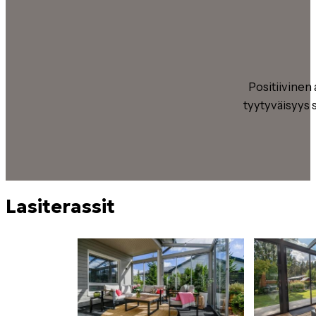
Positiivinen
tyytyväisyys 
Lasiterassit