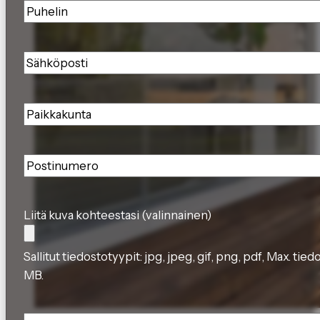
Puhelin
*
Sähköposti
*
Paikkakunta
*
Postinumero
*
Liitä kuva kohteestasi (valinnainen)
Sallitut tiedostotyypit: jpg, jpeg, gif, png, pdf, Max. tie
MB.