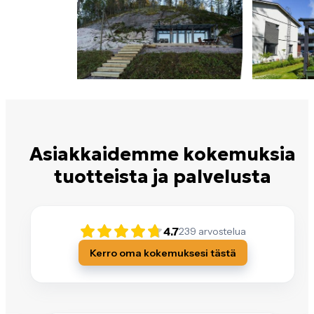
Asiakkaidemme kokemuksia
tuotteista ja palvelusta
4.7
239
arvostelua
Kerro oma kokemuksesi tästä