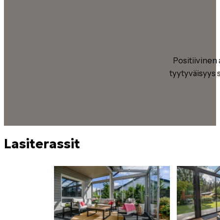
Positiivinen
tyytyväisyys 
Lasiterassit