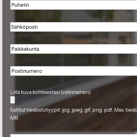
Puhelin
*
Sähköposti
*
Paikkakunta
*
Postinumero
*
Liitä kuva kohteestasi (valinnainen)
Sallitut tiedostotyypit: jpg, jpeg, gif, png, pdf, Max. tie
MB.