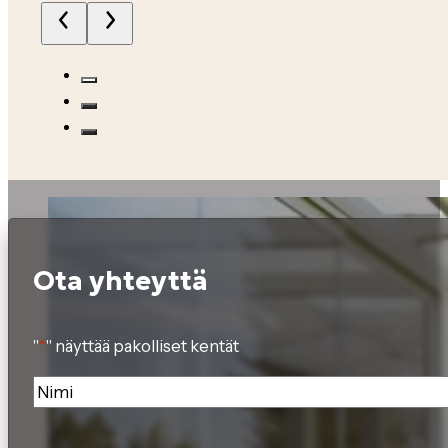
Ota yhteyttä
"
*
" näyttää pakolliset kentät
Nimi
*