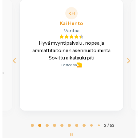
KH
Kai Hento
Vantaa
Hyvä myyntipalvelu , nopea ja
e
ammattitaitoinen asennustoiminta
Sovittu aikataulu piti
Posted on
ttä
Page
2 / 53
2
of