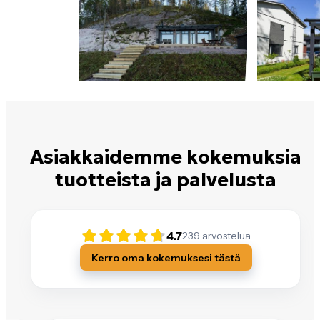
Asiakkaidemme kokemuksia
tuotteista ja palvelusta
4.7
239
arvostelua
Kerro oma kokemuksesi tästä