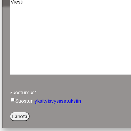
Viesti
Suostumus
*
Suostun
yksityisyysasetuksiin
Lähetä