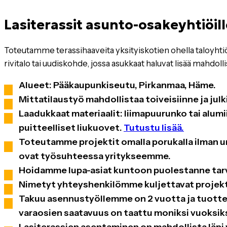
Lasiterassit asunto-osakeyhtiöill
Toteutamme terassihaaveita yksityiskotien ohella taloyhtiö
rivitalo tai uudiskohde, jossa asukkaat haluvat lisää mahdo
Alueet: Pääkaupunkiseutu, Pirkanmaa, Häme.
Mittatilaustyö mahdollistaa toiveisiinne ja julk
Laadukkaat materiaalit: liimapuurunko tai alumi
puitteelliset liukuovet.
Tutustu lisää.
Toteutamme projektit omalla porukalla ilman u
ovat työsuhteessa yritykseemme.
Hoidamme lupa-asiat kuntoon puolestanne tarv
Nimetyt yhteyshenkilömme kuljettavat projekti
Takuu asennustyöllemme on 2 vuotta ja tuotte
varaosien saatavuus on taattu moniksi vuoksik
Lasiterassien asentaminen on mahdollista läpi