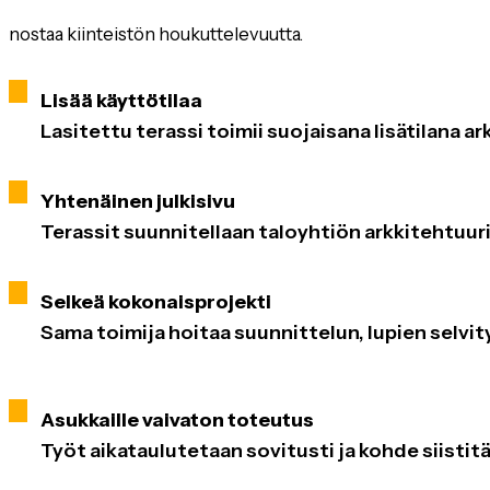
nostaa kiinteistön houkuttelevuutta.
Lisää käyttötilaa
Lasitettu terassi toimii suojaisana lisätilana ar
Yhtenäinen julkisivu
Terassit suunnitellaan taloyhtiön arkkitehtuuri
Selkeä kokonaisprojekti
Sama toimija hoitaa suunnittelun, lupien selvi
Asukkaille vaivaton toteutus
Työt aikataulutetaan sovitusti ja kohde siistit