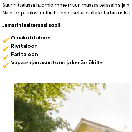
Suunnittelussa huomioimme muun muassa terassin sijainnin
Näin lopputulos tuntuu luonnolliselta osalta kotia tai mökkiä
Jamarin lasiterassi sopii
Omakotitaloon
Rivitaloon
Paritaloon
Vapaa-ajan asuntoon ja kesämökille