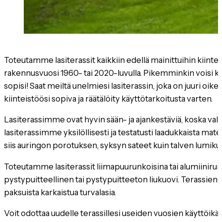
Toteutamme lasiterassit kaikkiin edellä mainittuihin kiinteis
rakennusvuosi 1960- tai 2020-luvulla. Pikemminkin voisi k
sopisi! Saat meiltä unelmiesi lasiterassin, joka on juuri oike
kiinteistöösi sopiva ja räätälöity käyttötarkoitusta varten.
Lasiterassimme ovat hyvin sään- ja ajankestäviä, koska v
lasiterassimme yksilöllisesti ja testatusti laadukkaista mater
siis auringon porotuksen, syksyn sateet kuin talven lumik
Toteutamme lasiterassit liimapuurunkoisina tai alumiinirun
pystypuitteellinen tai pystypuitteeton liukuovi. Terassie
paksuista karkaistua turvalasia.
Voit odottaa uudelle terassillesi useiden vuosien käyttöikää