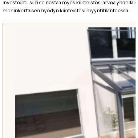
investointi, sillä se nostaa myös kiinteistösi arvoa yhdellä m
moninkertaisen hyödyn kiinteistösi myyntitilanteessa.