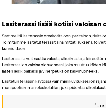
Lasiterassi lisää kotiisi valoisan 
Saat meiltä lasiterassin omakotitaloon, paritaloon, rivitalo
Toimitamme lasitetut terassit aina mittatilauksena, toiveitas
kunnioittaen.
Lasiterassilla voit nauttia valosta, ulkoilmasta ja kiireettö
Lasiterassi on valoisa olohuoneesi, joka muuttuu käden kää
lasten leikkipaikaksi ja viherpeukalon kasvihuoneeksi.
Lasitetun terassin käytössä vain mielikuvituksesi on rajana! 
monipuolisimman oleskelutilan, joka pidentää ulkoilukauttasi
Uusi