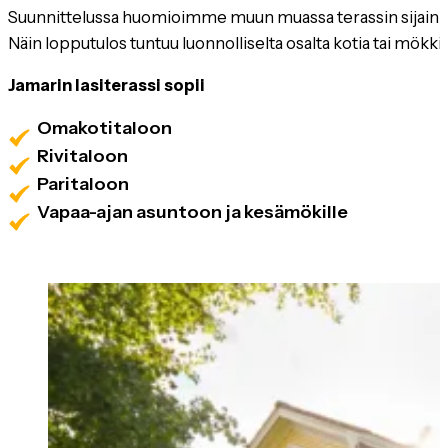
Suunnittelussa huomioimme muun muassa terassin sijainnin
Näin lopputulos tuntuu luonnolliselta osalta kotia tai mökkiä
Jamarin lasiterassi sopii
Omakotitaloon
Rivitaloon
Paritaloon
Vapaa-ajan asuntoon ja kesämökille