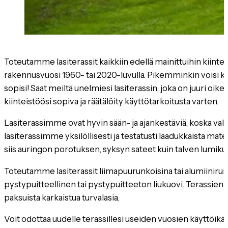
Toteutamme lasiterassit kaikkiin edellä mainittuihin kiinteis
rakennusvuosi 1960- tai 2020-luvulla. Pikemminkin voisi k
sopisi! Saat meiltä unelmiesi lasiterassin, joka on juuri oike
kiinteistöösi sopiva ja räätälöity käyttötarkoitusta varten.
Lasiterassimme ovat hyvin sään- ja ajankestäviä, koska v
lasiterassimme yksilöllisesti ja testatusti laadukkaista mater
siis auringon porotuksen, syksyn sateet kuin talven lumik
Toteutamme lasiterassit liimapuurunkoisina tai alumiinirun
pystypuitteellinen tai pystypuitteeton liukuovi. Terassie
paksuista karkaistua turvalasia.
Voit odottaa uudelle terassillesi useiden vuosien käyttöikää