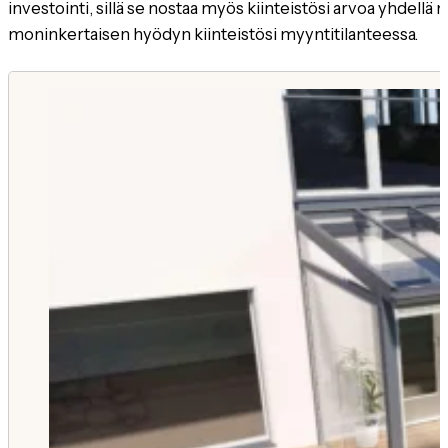
investointi, sillä se nostaa myös kiinteistösi arvoa yhdellä m
moninkertaisen hyödyn kiinteistösi myyntitilanteessa.