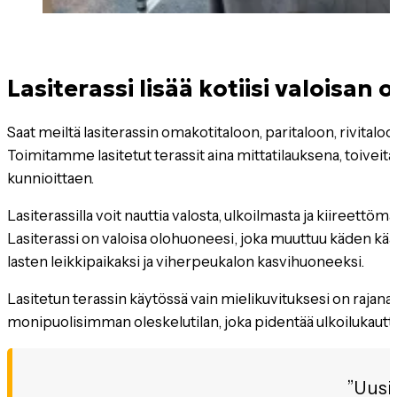
Lasiterassi lisää kotiisi valoisan 
Saat meiltä lasiterassin omakotitaloon, paritaloon, rivitalo
Toimitamme lasitetut terassit aina mittatilauksena, toiveitas
kunnioittaen.
Lasiterassilla voit nauttia valosta, ulkoilmasta ja kiireettö
Lasiterassi on valoisa olohuoneesi, joka muuttuu käden kää
lasten leikkipaikaksi ja viherpeukalon kasvihuoneeksi.
Lasitetun terassin käytössä vain mielikuvituksesi on rajana! 
monipuolisimman oleskelutilan, joka pidentää ulkoilukauttasi
Uusi