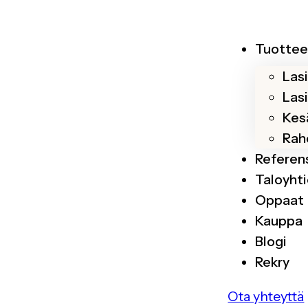
Tuottee
Las
Las
Kesä
Rah
Referen
Taloyhti
Oppaat
Kauppa
Blogi
Rekry
Ota yhteyttä