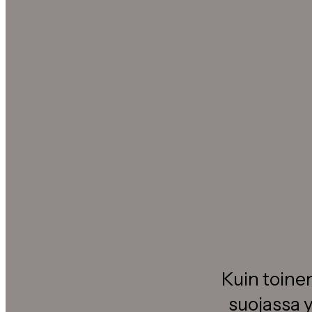
Kuin toinen
suojassa y