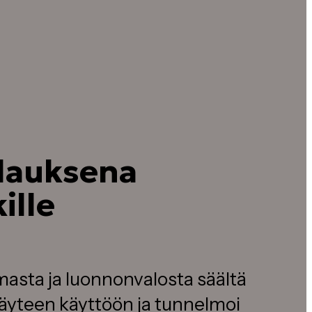
n
ilauksena
ille
lmasta ja luonnonvalosta säältä
 täyteen käyttöön ja tunnelmoi