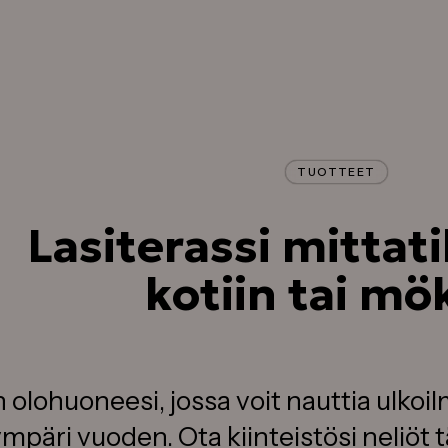
Tilaa maksuton suunnittelukäynti
Käymme läpi terassitoiveesi paika
päällä ja saat terassillesi
kiinteähintaisen tarjouksen
TUOTTEET
Lasiterassi mittat
kotiin tai mök
 olohuoneesi, jossa voit nauttia ulkoi
mpäri vuoden. Ota kiinteistösi neliöt