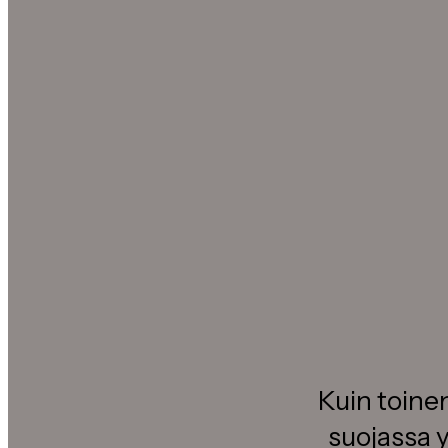
Kuin toinen
suojassa y