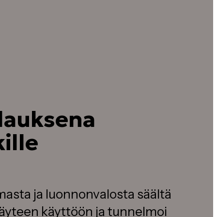
n
ilauksena
ille
lmasta ja luonnonvalosta säältä
 täyteen käyttöön ja tunnelmoi