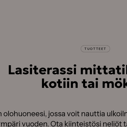
Tilaa maksuton suunnittelukäynti
Käymme läpi terassitoiveesi paika
päällä ja saat terassillesi
kiinteähintaisen tarjouksen
TUOTTEET
Lasiterassi mittat
kotiin tai mök
 olohuoneesi, jossa voit nauttia ulkoi
mpäri vuoden. Ota kiinteistösi neliöt