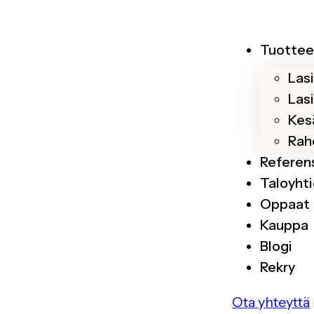
Tuottee
Las
Las
Kesä
Rah
Referen
Taloyhti
Oppaat
Kauppa
Blogi
Rekry
Ota yhteyttä