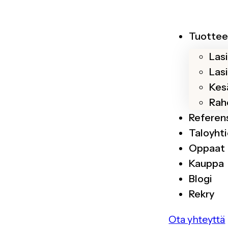
Tuottee
Las
Las
Kesä
Rah
Referen
Taloyhti
Oppaat
Kauppa
Blogi
Rekry
Ota yhteyttä