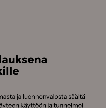
n
ilauksena
ille
lmasta ja luonnonvalosta säältä
 täyteen käyttöön ja tunnelmoi