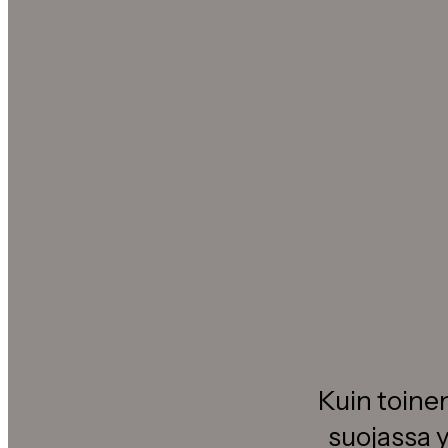
Kuin toinen
suojassa y