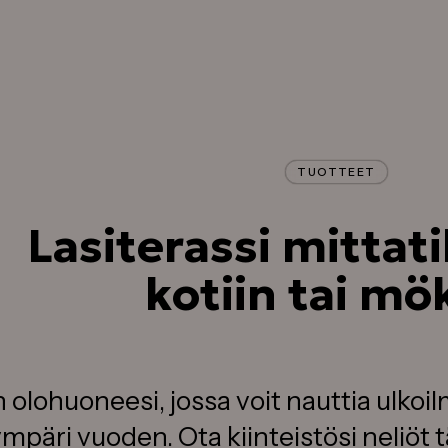
Tilaa maksuton suunnittelukäynti
Käymme läpi terassitoiveesi paika
päällä ja saat terassillesi
kiinteähintaisen tarjouksen
TUOTTEET
Lasiterassi mittat
kotiin tai mök
 olohuoneesi, jossa voit nauttia ulkoi
mpäri vuoden. Ota kiinteistösi neliöt